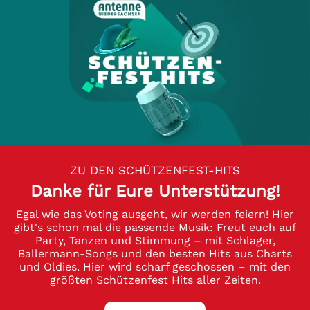
ZU DEN SCHÜTZENFEST-HITS
Danke für Eure Unterstützung!
Egal wie das Voting ausgeht, wir werden feiern! Hier
gibt's schon mal die passende Musik: Freut euch auf
Party, Tanzen und Stimmung – mit Schlager,
Ballermann-Songs und den besten Hits aus Charts
und Oldies. Hier wird scharf geschossen – mit den
größten Schützenfest Hits aller Zeiten.