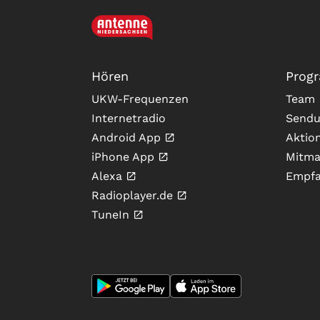
Hören
Prog
UKW-Frequenzen
Team
Internetradio
Send
Android App
Aktio
iPhone App
Mitma
Alexa
Empf
Radioplayer.de
TuneIn