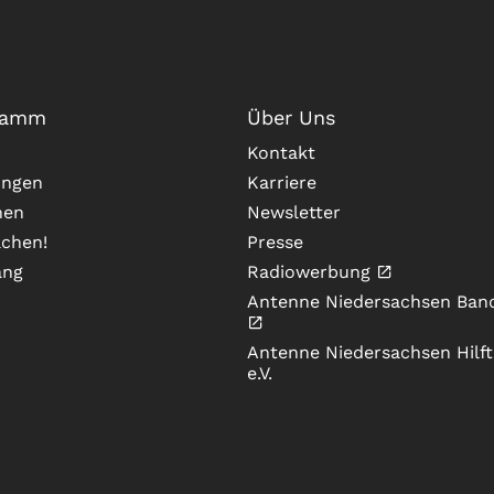
ramm
Über Uns
Kontakt
ungen
Karriere
nen
Newsletter
chen!
Presse
ang
Radiowerbung
Antenne Niedersachsen Ban
Antenne Niedersachsen Hilft
e.V.