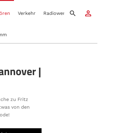
ören
Verkehr
Radiowerbung
amm
annover |
che zu Fritz
twas von den
ode!