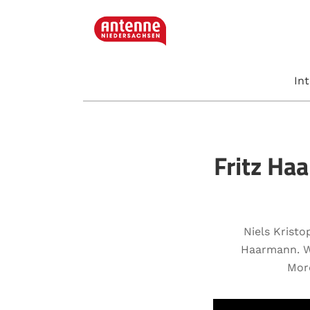
In
Fritz Ha
Niels Krist
Haarmann. W
Mor