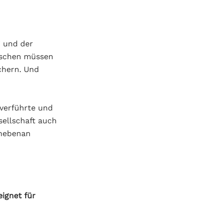
i und der
enschen müssen
chern. Und
verführte und
ellschaft auch
 nebenan
eignet für